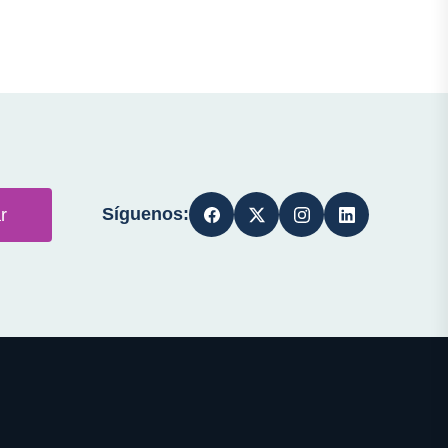
Síguenos:
r